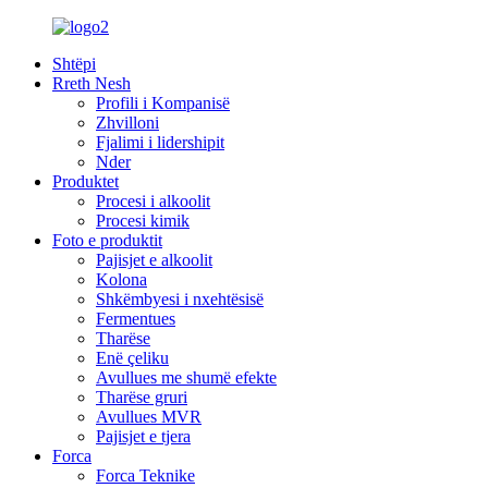
Shtëpi
Rreth Nesh
Profili i Kompanisë
Zhvilloni
Fjalimi i lidershipit
Nder
Produktet
Procesi i alkoolit
Procesi kimik
Foto e produktit
Pajisjet e alkoolit
Kolona
Shkëmbyesi i nxehtësisë
Fermentues
Tharëse
Enë çeliku
Avullues me shumë efekte
Tharëse gruri
Avullues MVR
Pajisjet e tjera
Forca
Forca Teknike