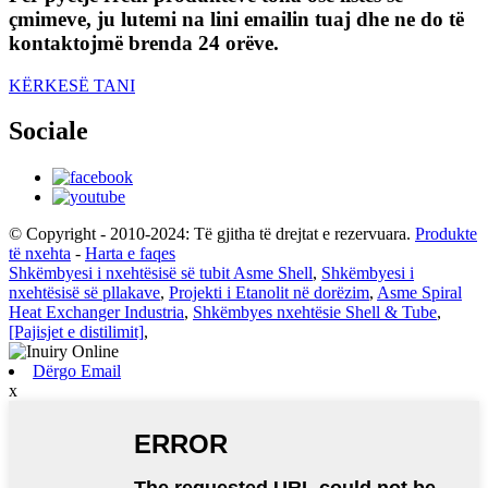
çmimeve, ju lutemi na lini emailin tuaj dhe ne do të
kontaktojmë brenda 24 orëve.
KËRKESË TANI
Sociale
© Copyright - 2010-2024: Të gjitha të drejtat e rezervuara.
Produkte
të nxehta
-
Harta e faqes
Shkëmbyesi i nxehtësisë së tubit Asme Shell
,
Shkëmbyesi i
nxehtësisë së pllakave
,
Projekti i Etanolit në dorëzim
,
Asme Spiral
Heat Exchanger Industria
,
Shkëmbyes nxehtësie Shell & Tube
,
[Pajisjet e distilimit]
,
Dërgo Email
x