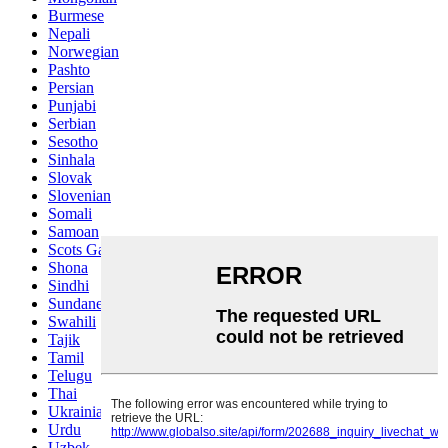
Burmese
Nepali
Norwegian
Pashto
Persian
Punjabi
Serbian
Sesotho
Sinhala
Slovak
Slovenian
Somali
Samoan
Scots Gaelic
Shona
Sindhi
Sundanese
Swahili
Tajik
Tamil
Telugu
Thai
Ukrainian
Urdu
Uzbek