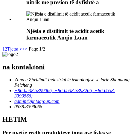
nitrik me presion të dyfishtë a
Njësia e distilimit të acidit acetik
farmaceutik Anqiu Luan
1
2
Tjetra >
>>
Faqe 1/2
na kontaktoni
Zona e Zhvillimit Industrial të teknologjisë së lartë Shandong
Feicheng
+86-0538-3399066; +86-0538-3393266; +86-0538-
3393566;
admin@jintagroup.com
0538-3399066
HETIM
Për pyetje rreth produkteve tona ose listës së