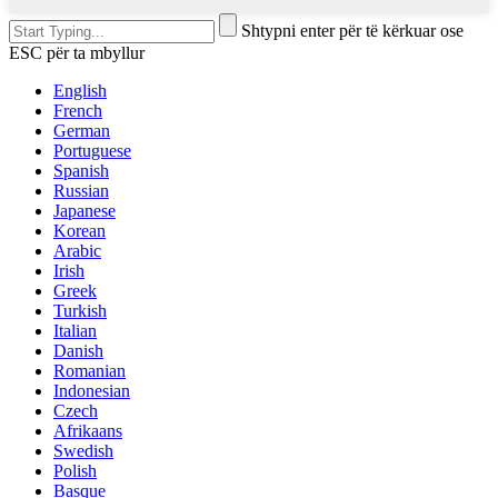
Shtypni enter për të kërkuar ose
ESC për ta mbyllur
English
French
German
Portuguese
Spanish
Russian
Japanese
Korean
Arabic
Irish
Greek
Turkish
Italian
Danish
Romanian
Indonesian
Czech
Afrikaans
Swedish
Polish
Basque